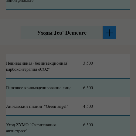
зоной декольте
Уходы Jeu' Demeure
Неинвазивная (безинъекционная)
3 500
карбокситерапия eCO2"
Гипсовое криомоделирование лица
6 500
Ангельский пилинг "Green angel"
4 500
Уход ZYMO "Оксигенация
6 500
антистресс"