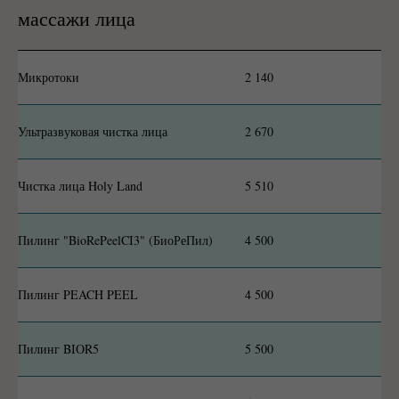
массажи лица
Микротоки
2 140
Ультразвуковая чистка лица
2 670
Чистка лица Holy Land
5 510
Пилинг "BioRePeelCI3" (БиоРеПил)
4 500
Пилинг PEACH PEEL
4 500
Пилинг BIOR5
5 500