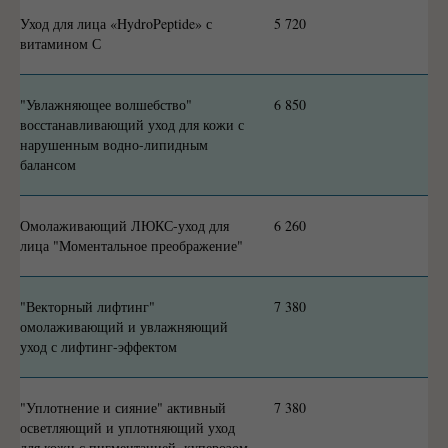
Уход для лица «HydroPeptide» с
5 720
витамином С
"Увлажняющее волшебство"
6 850
восстанавливающий уход для кожи с
нарушенным водно-липидным
балансом
Омолаживающий ЛЮКС-уход для
6 260
лица "Моментальное преображение"
"Векторный лифтинг"
7 380
омолаживающий и увлажняющий
уход с лифтинг-эффектом
"Уплотнение и сияние" активный
7 380
осветляющий и уплотняющий уход
для кожи с пигментацией, куперозом