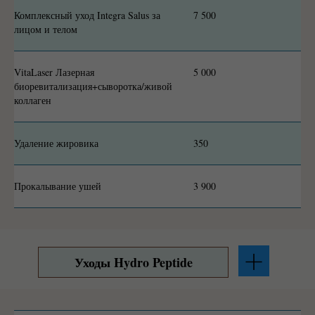
Комплексный уход Integra Salus за
7 500
лицом и телом
VitaLaser Лазерная
5 000
биоревитализация+сыворотка/живой
коллаген
Удаление жировика
350
Прокалывание ушей
3 900
Уходы Hydro Peptide