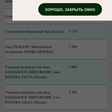
кремом Hydro Peptide
ХОРОШО, ЗАКРЫТЬ ОКНО
Скульптурирующий массаж лица
4 280
Скульптурно-буккальный массаж лица
4 710
Уход THALION “Минеральное
7 500
увлажнение HYDRA-MINERAL”
Уходовая процедура для лица
3 800
БАНДАЖНОЕ БИНТОВАНИЕ_base ,
INTEGRA SALUS (Италия)
Уходовая процедура для лица
4 300
БАНДАЖНОЕ БИНТОВАНИЕ_Lux ,
INTEGRA SALUS (Италия)